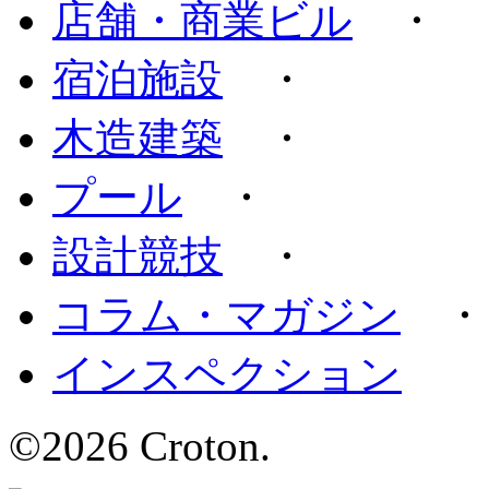
店舗・商業ビル
・
宿泊施設
・
木造建築
・
プール
・
設計競技
・
コラム・マガジン
インスペクション
©2026 Croton.