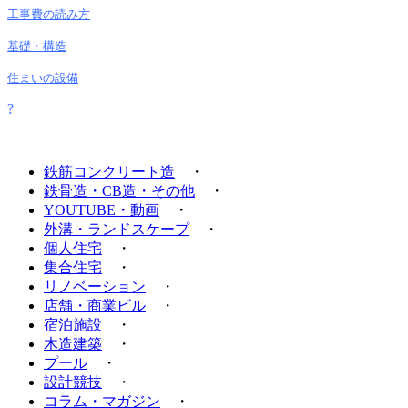
工事費の読み方
基礎・構造
住まいの設備
?
鉄筋コンクリート造
・
鉄骨造・CB造・その他
・
YOUTUBE・動画
・
外溝・ランドスケープ
・
個人住宅
・
集合住宅
・
リノベーション
・
店舗・商業ビル
・
宿泊施設
・
木造建築
・
プール
・
設計競技
・
コラム・マガジン
・