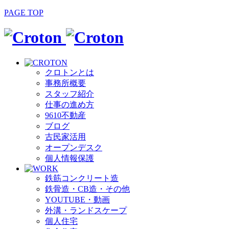
PAGE TOP
クロトンとは
事務所概要
スタッフ紹介
仕事の進め方
9610不動産
ブログ
古民家活用
オープンデスク
個人情報保護
鉄筋コンクリート造
鉄骨造・CB造・その他
YOUTUBE・動画
外溝・ランドスケープ
個人住宅