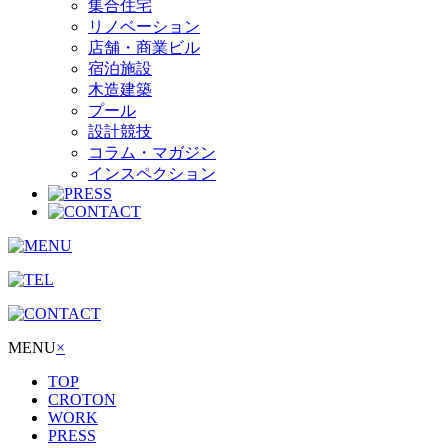
集合住宅
リノベーション
店舗・商業ビル
宿泊施設
木造建築
プール
設計競技
コラム・マガジン
インスペクション
MENU
×
TOP
CROTON
WORK
PRESS