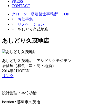
PRESS
CONTACT
クロトン一級建築士事務所 TOP
>
お仕事集
>
リノベーション
> あしどり久茂地店
あしどり久茂地店
あしどり久茂地店 アシドリクモジテン
居酒屋（和食・串・鳥・地酒）
2014年2月OPEN
リンク
設計監理：本竹功治
location : 那覇市久茂地