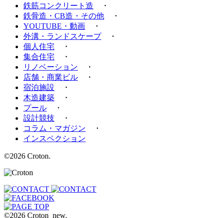
鉄筋コンクリート造
・
鉄骨造・CB造・その他
・
YOUTUBE・動画
・
外溝・ランドスケープ
・
個人住宅
・
集合住宅
・
リノベーション
・
店舗・商業ビル
・
宿泊施設
・
木造建築
・
プール
・
設計競技
・
コラム・マガジン
・
インスペクション
©2026 Croton.
©2026 Croton_new.