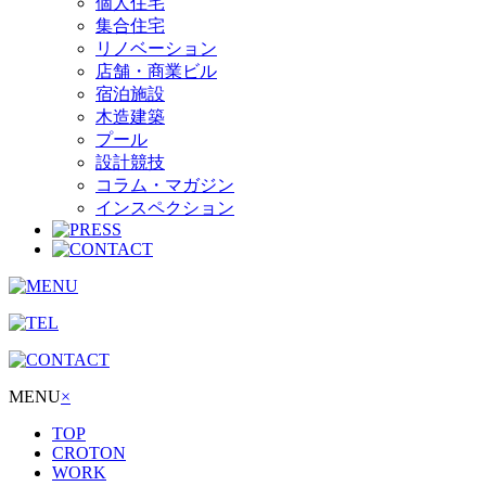
個人住宅
集合住宅
リノベーション
店舗・商業ビル
宿泊施設
木造建築
プール
設計競技
コラム・マガジン
インスペクション
MENU
×
TOP
CROTON
WORK