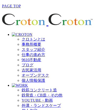
PAGE TOP
クロトンとは
事務所概要
スタッフ紹介
仕事の進め方
9610不動産
ブログ
古民家活用
オープンデスク
個人情報保護
鉄筋コンクリート造
鉄骨造・CB造・その他
YOUTUBE・動画
外溝・ランドスケープ