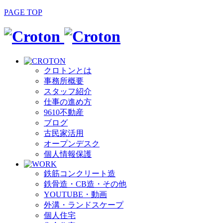
PAGE TOP
クロトンとは
事務所概要
スタッフ紹介
仕事の進め方
9610不動産
ブログ
古民家活用
オープンデスク
個人情報保護
鉄筋コンクリート造
鉄骨造・CB造・その他
YOUTUBE・動画
外溝・ランドスケープ
個人住宅