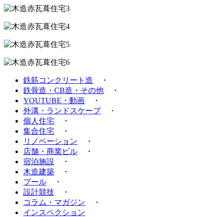
鉄筋コンクリート造
・
鉄骨造・CB造・その他
・
YOUTUBE・動画
・
外溝・ランドスケープ
・
個人住宅
・
集合住宅
・
リノベーション
・
店舗・商業ビル
・
宿泊施設
・
木造建築
・
プール
・
設計競技
・
コラム・マガジン
・
インスペクション