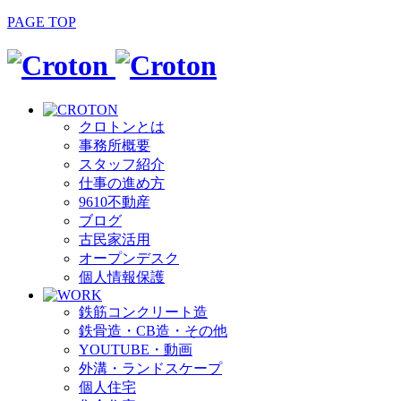
PAGE TOP
クロトンとは
事務所概要
スタッフ紹介
仕事の進め方
9610不動産
ブログ
古民家活用
オープンデスク
個人情報保護
鉄筋コンクリート造
鉄骨造・CB造・その他
YOUTUBE・動画
外溝・ランドスケープ
個人住宅