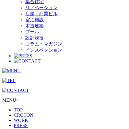
集合住宅
リノベーション
店舗・商業ビル
宿泊施設
木造建築
プール
設計競技
コラム・マガジン
インスペクション
MENU
×
TOP
CROTON
WORK
PRESS