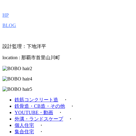
HP
BLOG
設計監理：下地洋平
location : 那覇市首里山川町
鉄筋コンクリート造
・
鉄骨造・CB造・その他
・
YOUTUBE・動画
・
外溝・ランドスケープ
・
個人住宅
・
集合住宅
・