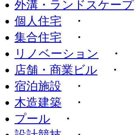
外溝・ランドスケープ
個人住宅
・
集合住宅
・
リノベーション
・
店舗・商業ビル
・
宿泊施設
・
木造建築
・
プール
・
設計競技
・