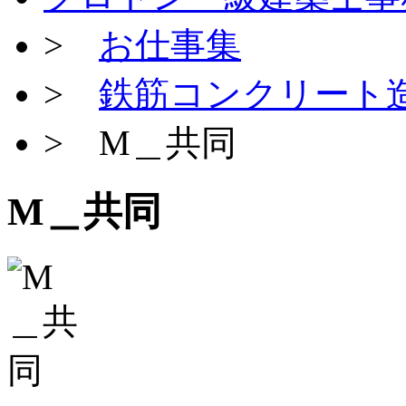
>
お仕事集
>
鉄筋コンクリート
> M＿共同
M＿共同