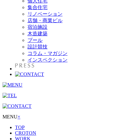
個人住宅
集合住宅
リノベーション
店舗・商業ビル
宿泊施設
木造建築
プール
設計競技
コラム・マガジン
インスペクション
MENU
×
TOP
CROTON
WORK