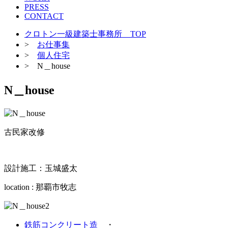
PRESS
CONTACT
クロトン一級建築士事務所 TOP
>
お仕事集
>
個人住宅
> N＿house
N＿house
古民家改修
設計施工：玉城盛太
location : 那覇市牧志
鉄筋コンクリート造
・