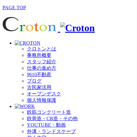
PAGE TOP
クロトンとは
事務所概要
スタッフ紹介
仕事の進め方
9610不動産
ブログ
古民家活用
オープンデスク
個人情報保護
鉄筋コンクリート造
鉄骨造・CB造・その他
YOUTUBE・動画
外溝・ランドスケープ