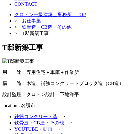
CONTACT
クロトン一級建築士事務所 TOP
>
お仕事集
>
鉄骨造・CB造・その他
> T邸新築工事
T邸新築工事
用 途：専用住宅＋車庫＋作業所
構 造：木造、補強コンクリートブロック造（CB造）
設計監理：クロトン設計 下地洋平
location : 名護市
鉄筋コンクリート造
・
鉄骨造・CB造・その他
・
YOUTUBE・動画
・