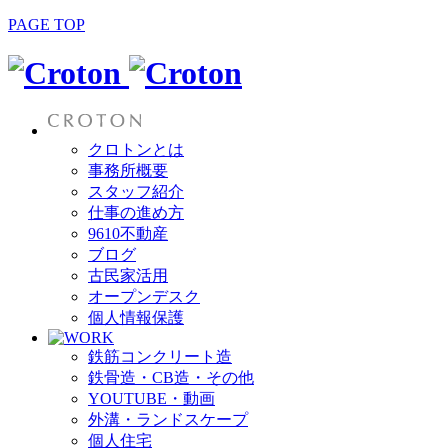
PAGE TOP
クロトンとは
事務所概要
スタッフ紹介
仕事の進め方
9610不動産
ブログ
古民家活用
オープンデスク
個人情報保護
鉄筋コンクリート造
鉄骨造・CB造・その他
YOUTUBE・動画
外溝・ランドスケープ
個人住宅