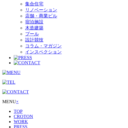
集合住宅
リノベーション
店舗・商業ビル
宿泊施設
木造建築
プール
設計競技
コラム・マガジン
インスペクション
MENU
×
TOP
CROTON
WORK
PRESS